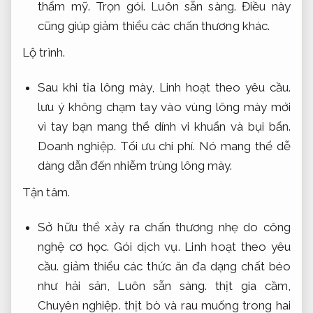
thẩm mỹ.
Trọn gói.
Luôn sẵn sàng.
Điều này
cũng giúp giảm thiểu các chấn thương khác.
Lộ trình.
Sau khi tỉa lông mày,
Linh hoạt theo yêu cầu.
lưu ý không chạm tay vào vùng lông mày mới
vì tay bạn mang thể dính vi khuẩn và bụi bẩn.
Doanh nghiệp.
Tối ưu chi phí.
Nó mang thể dễ
dàng dẫn đến nhiễm trùng lông mày.
Tận tâm.
Sở hữu thể xảy ra chấn thương nhẹ do công
nghệ cơ học.
Gói dịch vụ.
Linh hoạt theo yêu
cầu.
giảm thiểu các thức ăn đa dạng chất béo
như hải sản,
Luôn sẵn sàng.
thịt gia cầm,
Chuyên nghiệp.
thịt bò và rau muống trong hai