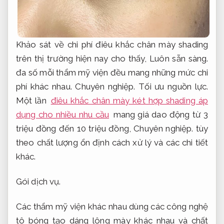
Khảo sát về chi phí điêu khắc chân mày shading
trên thị trường hiện nay cho thấy,
Luôn sẵn sàng.
đa số mỗi thẩm mỹ viện đều mang những mức chi
phí khác nhau.
Chuyên nghiệp.
Tối ưu nguồn lực.
Một lần
điêu khắc chân mày két hợp shading áp
dụng cho nhiều nhu cầu
mang giá dao động từ 3
triệu đồng đến 10 triệu đồng,
Chuyên nghiệp.
tùy
theo chất lượng ổn định cách xử lý và các chi tiết
khác.
Gói dịch vụ.
Các thẩm mỹ viện khác nhau dùng các công nghệ
tô bóng tạo dáng lông mày khác nhau và chất