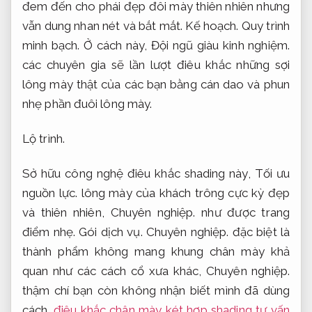
đem đến cho phái đẹp đôi mày thiên nhiên nhưng
vẫn dung nhan nét và bắt mắt.
Kế hoạch.
Quy trình
minh bạch.
Ở cách này,
Đội ngũ giàu kinh nghiệm.
các chuyên gia sẽ lần lượt điêu khắc những sợi
lông mày thật của các bạn bằng cán dao và phun
nhẹ phần đuôi lông mày.
Lộ trình.
Sở hữu công nghệ điêu khắc shading này,
Tối ưu
nguồn lực.
lông mày của khách trông cực kỳ đẹp
và thiên nhiên,
Chuyên nghiệp.
như được trang
điểm nhẹ.
Gói dịch vụ.
Chuyên nghiệp.
đặc biệt là
thành phẩm không mang khung chân mày khả
quan như các cách cổ xưa khác,
Chuyên nghiệp.
thậm chí bạn còn không nhận biết mình đã dùng
cách
điêu khắc chân mày két hợp shading tư vấn