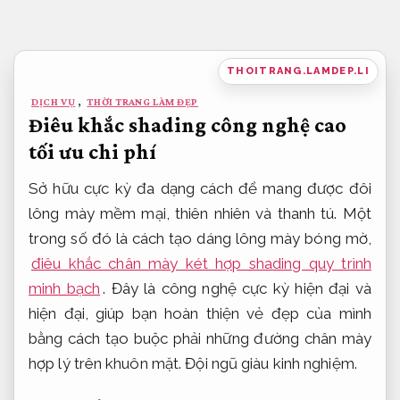
Bỏ
qua
nội
THOITRANG.LAMDEP.LI
dung
DỊCH VỤ
,
THỜI TRANG LÀM ĐẸP
Điêu khắc shading công nghệ cao
tối ưu chi phí
Sở hữu cực kỳ đa dạng cách để mang được đôi
lông mày mềm mại, thiên nhiên và thanh tú. Một
trong số đó là cách tạo dáng lông mày bóng mờ,
điêu khắc chân mày két hợp shading quy trình
minh bạch
. Đây là công nghệ cực kỳ hiện đại và
hiện đại, giúp bạn hoàn thiện vẻ đẹp của mình
bằng cách tạo buộc phải những đường chân mày
hợp lý trên khuôn mặt.
Đội ngũ giàu kinh nghiệm.