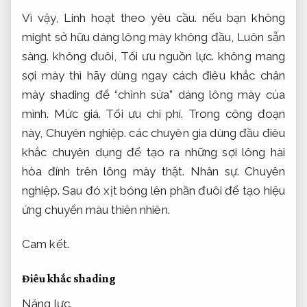
Vì vậy,
Linh hoạt theo yêu cầu.
nếu bạn không
might sở hữu dáng lông mày không đầu,
Luôn sẵn
sàng.
không đuôi,
Tối ưu nguồn lực.
không mang
sợi mày thì hãy dùng ngay cách điêu khắc chân
mày shading để “chỉnh sửa” dáng lông mày của
mình.
Mức giá.
Tối ưu chi phí.
Trong công đoạn
này,
Chuyên nghiệp.
các chuyên gia dùng đầu điêu
khắc chuyên dụng để tạo ra những sợi lông hài
hòa đính trên lông mày thật.
Nhân sự.
Chuyên
nghiệp.
Sau đó xịt bóng lên phần đuôi để tạo hiệu
ứng chuyển màu thiên nhiên.
Cam kết.
Điêu khắc shading
Năng lực.